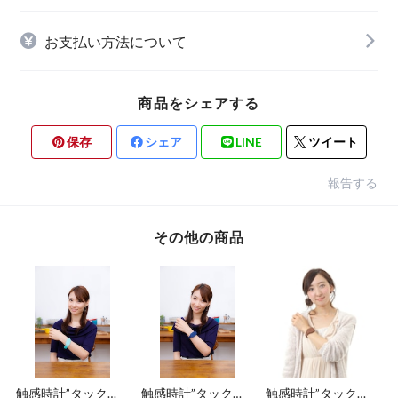
お支払い方法について
商品をシェアする
保存
シェア
LINE
ツイート
報告する
その他の商品
触感時計”タックタ
触感時計”タックタ
触感時計”タックタ