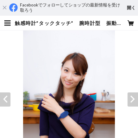
Facebookでフォローしてショップの最新情報を受け
開く
取ろう
触感時計”タックタッチ” 腕時計型 振動の数で時刻がわかる インディゴ・ブルー（北海道の深い海の色） | タックタッチ ショップ 振動で時刻を伝える時計・おしゃれな時計・シンプルデザイン