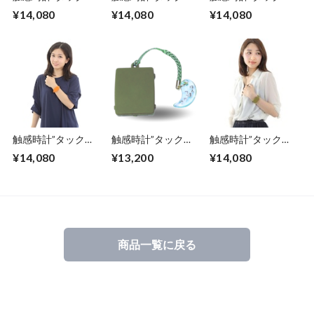
ッチ” 腕時計型
ッチ” 腕時計型
ッチ” 腕時計型
¥14,080
¥14,080
¥14,080
振動の数で時刻がわ
振動の数で時刻がわ
振動の数で時刻がわ
かる ハテルマ・マ
かる インディゴ・
かる シック・ブラ
リンブルー(沖縄、
ブルー（北海道の深
ウン
日本最南端の島 波
い海の色）
照間島のニシ浜の海
の色）
触感時計”タックタ
触感時計”タックタ
触感時計”タックタ
ッチ” 腕時計型
ッチ” ストラップ
ッチ” 腕時計型
¥14,080
¥13,200
¥14,080
振動の数で時刻がわ
型 振動の数で時刻
振動の数で時刻がわ
かる ピュア・オレ
がわかる オリー
かる オリーブ・グ
ンジ
ブ・グリーン
リーン
商品一覧に戻る