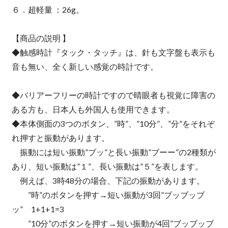
６．超軽量 ：26g。
【商品の説明 】
◆触感時計『タック・タッチ』は、針も文字盤も表示も
音も無い、全く新しい感覚の時計です。
◆バリアーフリーの時計ですので晴眼者も視覚に障害の
ある方も、日本人も外国人も使用できます。
◆本体側面の3つのボタン、”時”、”10分”、”分”をそれぞ
れ押すと振動があります。
振動には短い振動”ブッ”と長い振動”ブーー”の2種類が
あり、短い振動は”１”、長い振動は”５”を表します。
例えば、3時48分の場合、下記の振動があります。
”時”のボタンを押す→短い振動が3回”ブッブッブ
ッ” 1+1+1=3
”10分”のボタンを押す→短い振動が4回”ブッブッブ